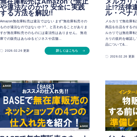
メルカリ
無在庫転売はAmazonで禁止
止!?法律
や違法なのか!? 安全に実践
ル・ペナル
する方法を解説!!
メルカリで無在庫転
Amazon無在庫転売は違法ではない まず”無在庫転売その
商品を出品をするの
ものが違法なのではないか？”、と言われることがありま
ルカリでは無在庫転
すが無在庫転売そのものには違法性はありません。 無在
カリの規約を確認し
庫での販売はあらゆるビジネスや店舗...
品について&...
詳しくはこちら
2026.02.26 更新
2026.02.26 更新