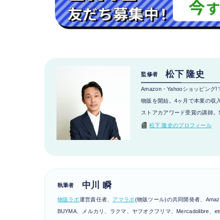
松下 隆史
監修者
Amazon・Yahooショッ
物販を開始。4ヶ月で本業の収
ストアカアワード受賞の講師。S
松下 隆史のプロフィール
中川 瞬
執筆者
物販ラボ
運営責任者、
アマラボ
(物販ツール)の共同開発者、Amaz
BUYMA、メルカリ、ラクマ、ヤフオクフリマ、Mercadolibre、