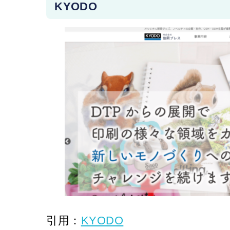
KYODO
引用：
KYODO