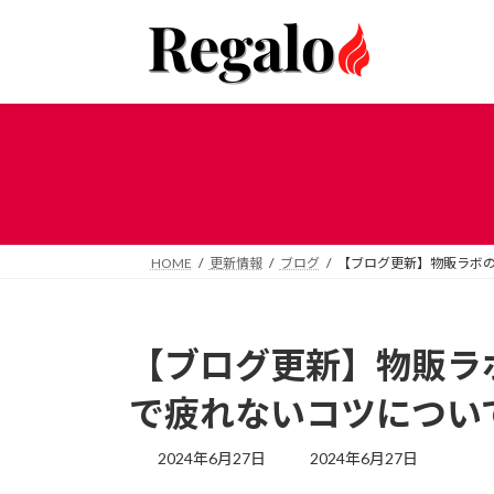
コ
ナ
ン
ビ
テ
ゲ
ン
ー
ツ
シ
へ
ョ
ス
ン
キ
に
ッ
移
プ
動
HOME
更新情報
ブログ
【ブログ更新】物販ラボ
【ブログ更新】物販ラ
で疲れないコツについ
最
2024年6月27日
2024年6月27日
終