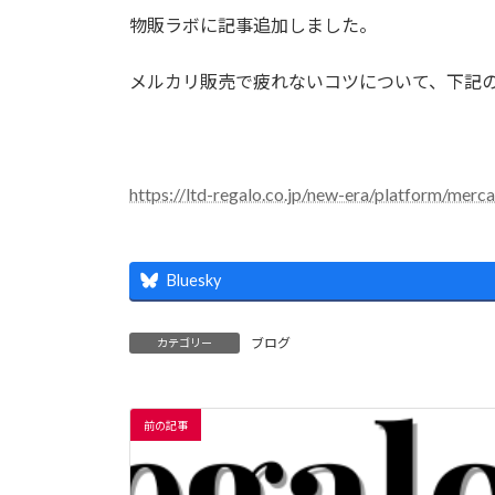
更
物販ラボに記事追加しました。
新
日
時
メルカリ販売で疲れないコツについて、下記
:
https://ltd-regalo.co.jp/new-era/platform/merc
Bluesky
ブログ
カテゴリー
前の記事