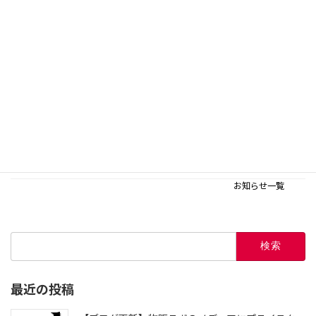
【ブログ更新】物販ラボのメディアに業務スーパーせどりについ
ての記事を更新しました！
2024年7月22日
オンライン勉強会 開催 7月28日(日)
2024年7月21日
【ブログ更新】物販ラボのメディアに薄利多売と厚利寡売につい
ての記事を更新しました！
2024年7月21日
お知らせ一覧
検
索:
最近の投稿