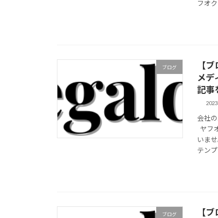
フオクで
【ブ
ブログ
メデ
記事
202
会社の
ヤフオ
いませ
テンプレ
【ブ
ブログ