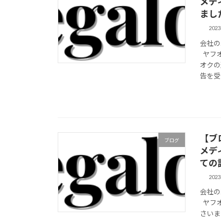
メデ
まし
202
会社の
ヤフオ
オクの
告を受け
【ブ
ブログ
メデ
ての
202
会社の
ヤフオ
さいま