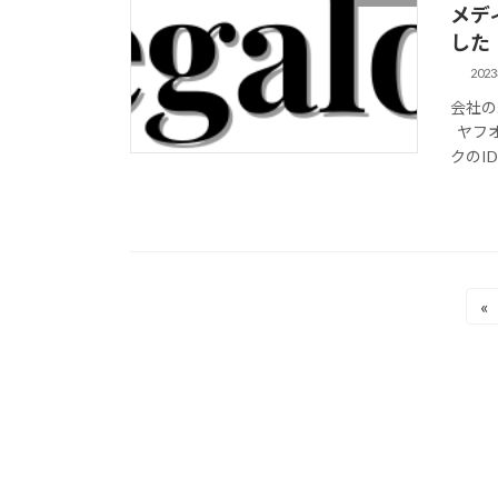
メデ
した
202
会社の
ヤフオ
クのID
投
«
稿
の
ペ
ー