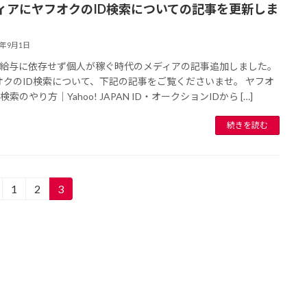
ィアにヤフオクのID検索についての記事を更新しま
3年9月1日
給与に依存せず個人が稼ぐ時代のメディアの記事追加しました。
クのID検索について、下記の記事をご覧くださいませ。 ヤフオ
検索のやり方｜Yahoo! JAPAN ID・オークションIDから […]
続きを読む
1
2
3
固
固
固
定
定
定
ペ
ペ
ペ
ー
ー
ー
ジ
ジ
ジ