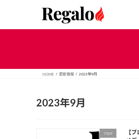
コ
ナ
ン
ビ
テ
ゲ
ン
ー
ツ
シ
へ
ョ
ス
ン
キ
に
ッ
移
プ
動
HOME
更新情報
2023年9月
2023年9月
【ブ
ブログ