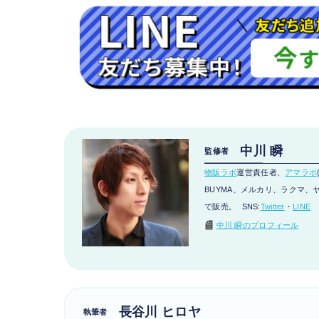
中川 瞬
監修者
物販ラボ
運営責任者、
アマラボ
BUYMA、メルカリ、ラクマ、ヤフ
で販売。 SNS:
Twitter
・
LINE
中川 瞬のプロフィール
長谷川 ヒロヤ
執筆者