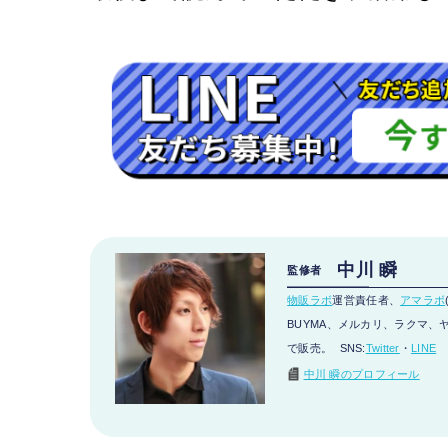
中川 瞬
監修者
物販ラボ
運営責任者、
アマラボ
BUYMA、メルカリ、ラクマ、ヤフ
で販売。 SNS:
Twitter
・
LINE
中川 瞬のプロフィール