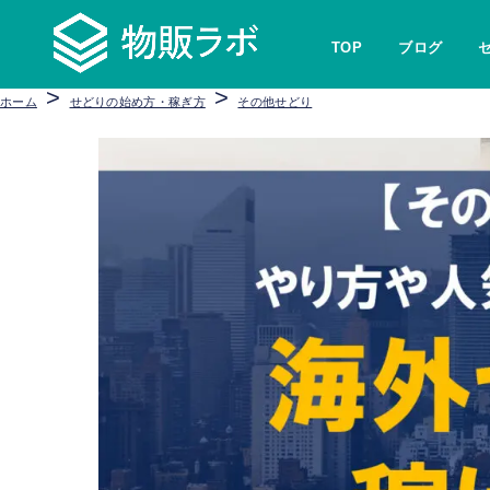
TOP
ブログ
>
>
ホーム
せどりの始め方・稼ぎ方
その他せどり