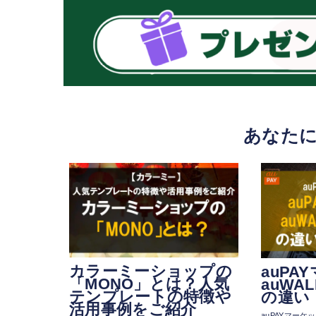
あなた
カラーミーショップの
auPA
「MONO」とは？人気
auWA
テンプレートの特徴や
の違い
活用事例をご紹介
auPAYマーケ