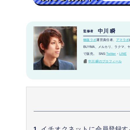
中川 瞬
監修者
物販ラボ
運営責任者、
アマラボ
BUYMA、メルカリ、ラクマ、ヤフ
で販売。 SNS:
Twitter
・
LINE
中川 瞬のプロフィール
イチオクネットに会員登録す