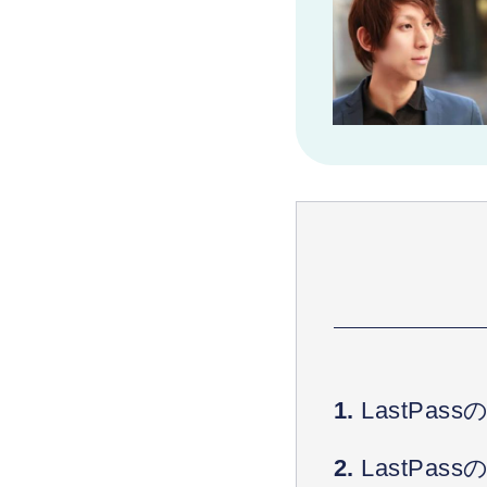
LastPa
LastPa