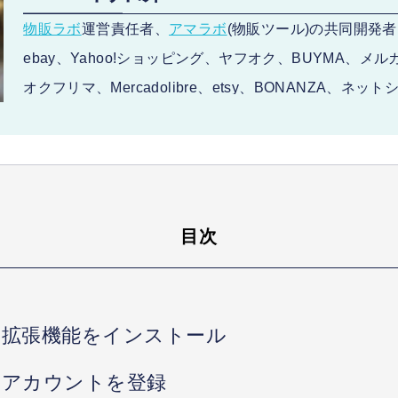
物販ラボ
運営責任者、
アマラボ
(物販ツール)の共同開発者、
ebay、Yahoo!ショッピング、ヤフオク、BUYMA、メ
オクフリマ、Mercadolibre、etsy、BONANZA、ネ
販路で販売。 SNS:
Twitter
・
LINE
中川 瞬のプロフィール
目次
ssの拡張機能をインストール
ssのアカウントを登録