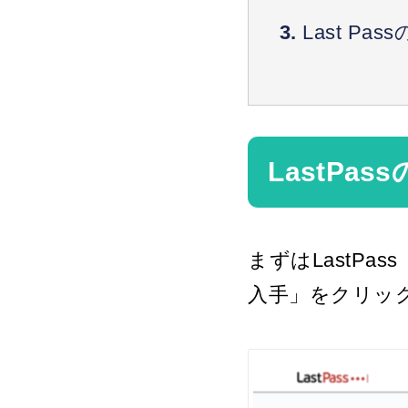
Last Pa
Last P
Last P
LastPa
Last P
Last Pa
まずはLastPass（
Last P
入手」をクリッ