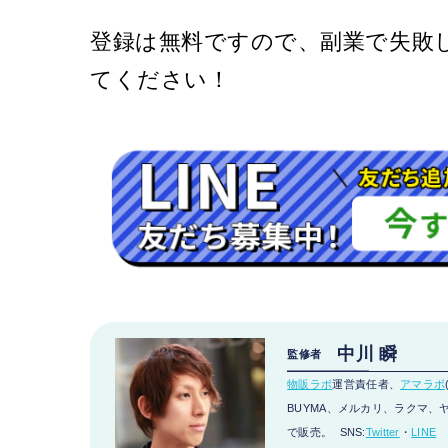
登録は無料
ですので、副業で失敗
てください！
中川 瞬
監修者
物販ラボ
運営責任者、
アマラボ
BUYMA、メルカリ、ラクマ、ヤフ
で販売。 SNS:
Twitter
・
LINE