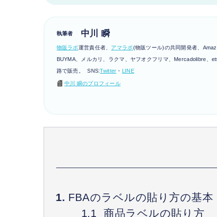
中川 瞬
執筆者
物販ラボ
運営責任者、
アマラボ
(物販ツール)の共同開発者、Amaz
BUYMA、メルカリ、ラクマ、ヤフオクフリマ、Mercadolibre、
路で販売。 SNS:
Twitter
・
LINE
中川 瞬のプロフィール
FBAのラベルの貼り方の基本
商品ラベルの貼り方