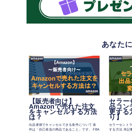
あなた
【販売者向け】
セラー
Amazonで売れた注文
品コン
をキャンセルする方法
更する
は？
り】
出品者側でキャンセルできる条件について 条
セラーセント
件は「自己発送の商品であること」です。 FBA
する方法 本記