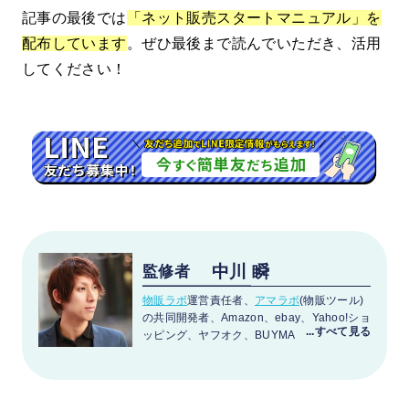
記事の最後では
「ネット販売スタートマニュアル」
を
配布しています
。ぜひ最後まで読んでいただき、活用
してください！
中川 瞬
監修者
物販ラボ
運営責任者、
アマラボ
(物販ツール)
の共同開発者、Amazon、ebay、Yahoo!ショ
ッピング、ヤフオク、BUYMA、メルカリ、
ラクマ、ヤフオクフリマ、Mercadolibre、
etsy、BONANZA、ネットショップとあらゆ
る販路で販売。 SNS:
Twitter
・
LINE