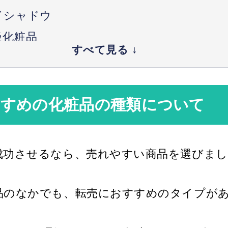
イシャドウ
級化粧品
間限定販売
粧品の仕入先
すすめの化粧品の種類について
ィスカウント店
ルカリ
成功させるなら、売れやすい商品を選びまし
で注意したいこと
売禁止化粧品に注意
品のなかでも、転売におすすめのタイプが
可を得ておく
のメリット・デメリット