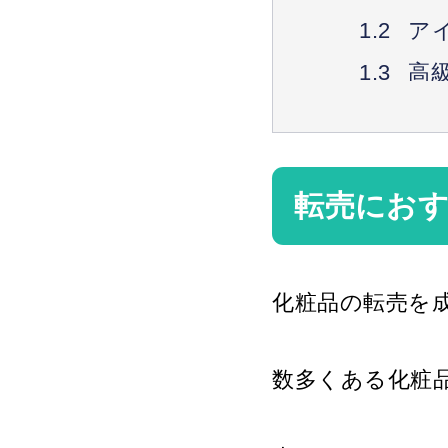
ア
高
期
転売向け化
転売にお
デ
メ
化粧品の転売を
化粧品転売
転
数多くある化粧
許
化粧品転売