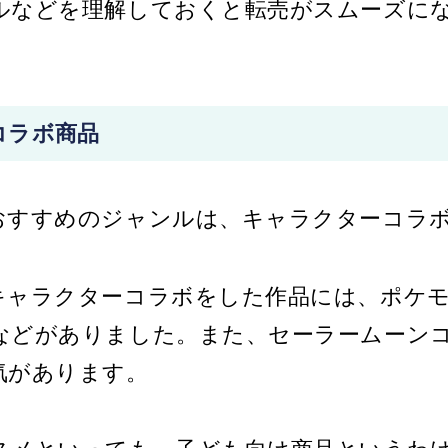
ルなどを理解しておくと転売がスムーズに
リット
。
リピート率が高い
仕入れが楽
コラボ商品
狭いスペースで保管できる
メリット
おすすめのジャンルは、キャラクターコラ
劣化に注意が必要
薬機法が影響してくる
キャラクターコラボをした作品には、ポケ
ライバルが多い
などがありました。また、セーラームーン
気があります。
して始めてみよう