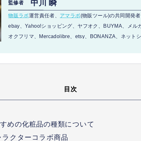
中川 瞬
監修者
物販ラボ
運営責任者、
アマラボ
(物販ツール)の共同開発者、
ebay、Yahoo!ショッピング、ヤフオク、BUYMA、メ
オクフリマ、Mercadolibre、etsy、BONANZA、ネ
販路で販売。 SNS:
Twitter
・
LINE
中川 瞬のプロフィール
目次
すめの化粧品の種類について
ャラクターコラボ商品