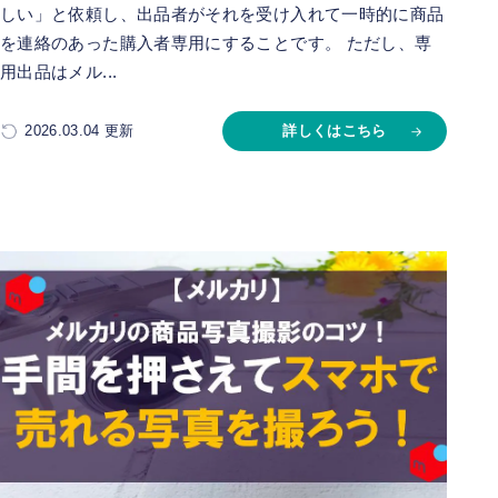
しい」と依頼し、出品者がそれを受け入れて一時的に商品
を連絡のあった購入者専用にすることです。 ただし、専
用出品はメル...
2026.03.04 更新
詳しくはこちら