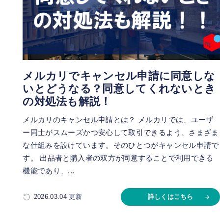
メルカリでキャンセル申請に同意しな
いとどうなる？同意してくれないとき
の対処法も解説！
メルカリのキャンセル申請とは？ メルカリでは、ユーザ
ー同士がスムーズかつ安心して取引できるよう、さまざま
な仕組みを設けています。そのひとつがキャンセル申請で
す。 出品者と購入者の双方が同意することで利用できる
機能であり、...
2026.03.04 更新
詳しくはこちら