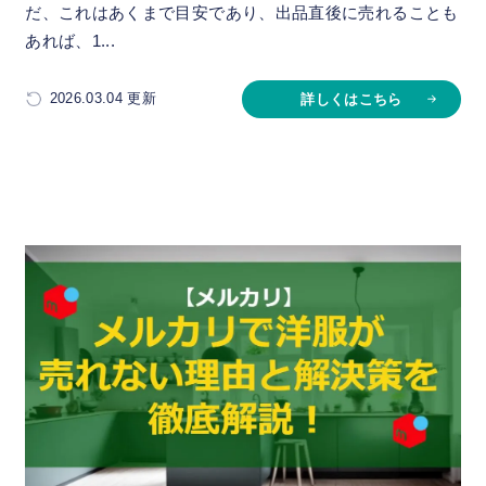
だ、これはあくまで目安であり、出品直後に売れることも
あれば、1...
2026.03.04 更新
詳しくはこちら