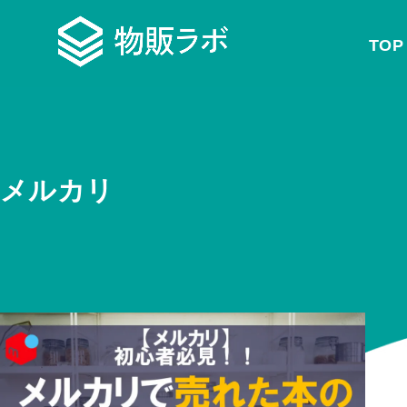
TOP
メルカリ