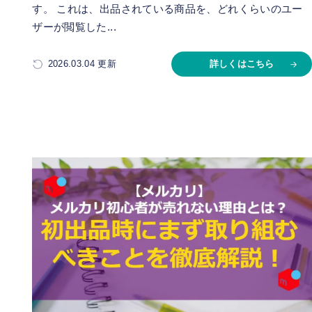
す。 これは、出品されている商品を、どれくらいのユー
ザーが閲覧した...
2026.03.04 更新
詳しくはこちら