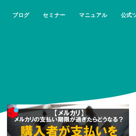
ブログ
セミナー
マニュアル
公式