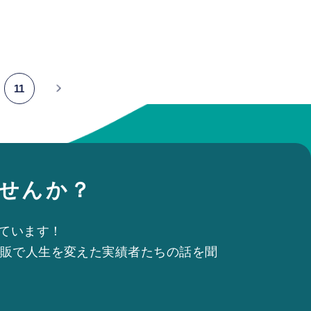
11
せんか？
ています！
物販で人生を変えた実績者たちの話を聞