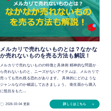
メルカリで売れないものとは？なかな
か売れないものを売る方法も解説！
メルカリで売れないものの特徴と具体例 精神的な問題か
ら売れないものと、ニーズがないアイテムは、メルカリで
売っても売れ残る恐れがあります。 具体的にどのような
ジャンルなのか確認しておきましょう。 衛生面から購入
に抵抗をもた...
2026.03.04 更新
詳しくはこちら